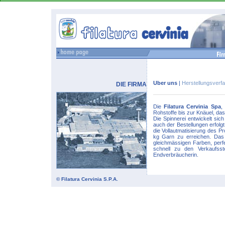
Uber uns
|
Herstellungsverf
DIE FIRMA
Die
Filatura Cervinia Spa
,
Rohstoffe bis zur Knäuel, da
Die Spinnerei entwickelt sic
auch der Bestellungen erfolg
die Vollautmatisierung des P
kg Garn zu erreichen. Das 
gleichmässigen Farben, perfe
schnell zu den Verkaufss
Endverbräucherin.
© Filatura Cervinia S.P.A.