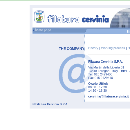
History
|
Working process
|
H
THE COMPANY
Filatura Cervinia S.P.A.
Via Martiri della Libertà 31
13818 Tollegno - Italy - BIEL
Tel. 015 2429400
Fax 015 2429440
Orario Uffici:
08.30 - 12.30
14.30 - 18.30
cervinia@filaturacervinia.it
© Filatura Cervinia S.P.A.